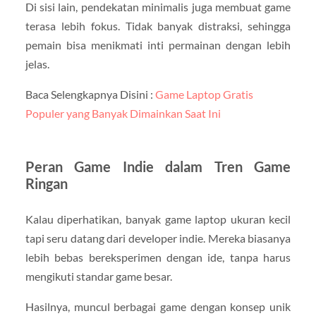
Di sisi lain, pendekatan minimalis juga membuat game
terasa lebih fokus. Tidak banyak distraksi, sehingga
pemain bisa menikmati inti permainan dengan lebih
jelas.
Baca Selengkapnya Disini :
Game Laptop Gratis
Populer yang Banyak Dimainkan Saat Ini
Peran Game Indie dalam Tren Game
Ringan
Kalau diperhatikan, banyak game laptop ukuran kecil
tapi seru datang dari developer indie. Mereka biasanya
lebih bebas bereksperimen dengan ide, tanpa harus
mengikuti standar game besar.
Hasilnya, muncul berbagai game dengan konsep unik