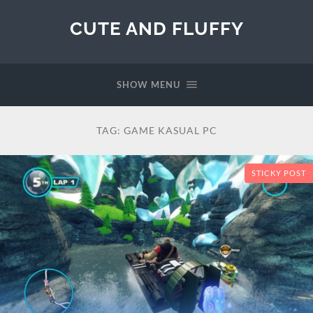
CUTE AND FLUFFY
SHOW MENU
TAG:
GAME KASUAL PC
STICKY POST