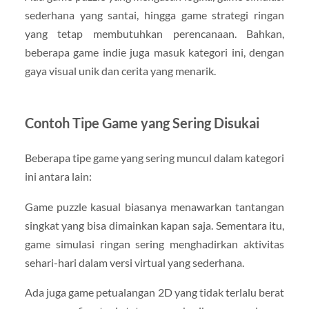
sederhana yang santai, hingga game strategi ringan
yang tetap membutuhkan perencanaan. Bahkan,
beberapa game indie juga masuk kategori ini, dengan
gaya visual unik dan cerita yang menarik.
Contoh Tipe Game yang Sering Disukai
Beberapa tipe game yang sering muncul dalam kategori
ini antara lain:
Game puzzle kasual biasanya menawarkan tantangan
singkat yang bisa dimainkan kapan saja. Sementara itu,
game simulasi ringan sering menghadirkan aktivitas
sehari-hari dalam versi virtual yang sederhana.
Ada juga game petualangan 2D yang tidak terlalu berat