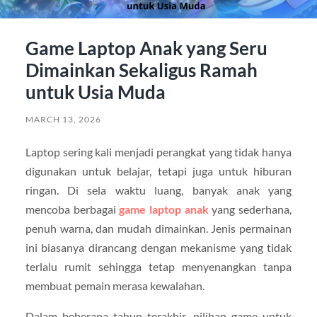
Game Laptop Anak yang Seru
Dimainkan Sekaligus Ramah
untuk Usia Muda
MARCH 13, 2026
Laptop sering kali menjadi perangkat yang tidak hanya
digunakan untuk belajar, tetapi juga untuk hiburan
ringan. Di sela waktu luang, banyak anak yang
mencoba berbagai
game laptop anak
yang sederhana,
penuh warna, dan mudah dimainkan. Jenis permainan
ini biasanya dirancang dengan mekanisme yang tidak
terlalu rumit sehingga tetap menyenangkan tanpa
membuat pemain merasa kewalahan.
Dalam beberapa tahun terakhir, pilihan game untuk