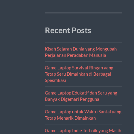
Recent Posts
Kisah Sejarah Dunia yang Mengubah
Perjalanan Peradaban Manusia
Game Laptop Survival Ringan yang
Tetap Seru Dimainkan di Berbagai
Spesifikasi
Game Laptop Edukatif dan Seru yang
Banyak Digemari Pengguna
Game Laptop untuk Waktu Santai yang
Tetap Menarik Dimainkan
Game Laptop Indie Terbaik yang Masih