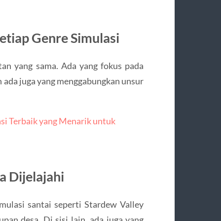
tiap Genre Simulasi
tan yang sama. Ada yang fokus pada
dan ada juga yang menggabungkan unsur
i Terbaik yang Menarik untuk
a Dijelajahi
ulasi santai seperti
Stardew Valley
an desa. Di sisi lain, ada juga yang