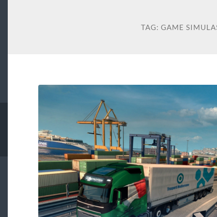
TAG:
GAME SIMULA