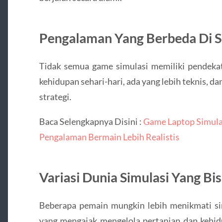
Pengalaman Yang Berbeda Di Se
Tidak semua game simulasi memiliki pendeka
kehidupan sehari-hari, ada yang lebih teknis, 
strategi.
Baca Selengkapnya Disini :
Game Laptop Simulas
Pengalaman Bermain Lebih Realistis
Variasi Dunia Simulasi Yang Bis
Beberapa pemain mungkin lebih menikmati sim
yang mengajak mengelola pertanian dan kehidup