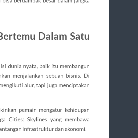
il bisa berdampak besar dalam jangka
 Bertemu Dalam Satu
si dunia nyata, baik itu membangun
hkan menjalankan sebuah bisnis. Di
mengikuti alur, tapi juga menciptakan
inkan pemain mengatur kehidupan
juga
Cities: Skylines
yang membawa
ntangan infrastruktur dan ekonomi.