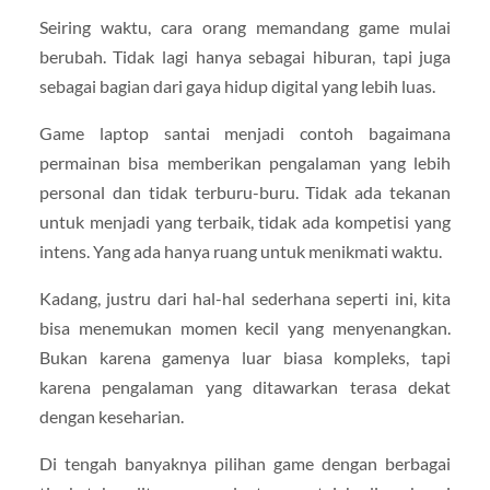
Seiring waktu, cara orang memandang game mulai
berubah. Tidak lagi hanya sebagai hiburan, tapi juga
sebagai bagian dari gaya hidup digital yang lebih luas.
Game laptop santai menjadi contoh bagaimana
permainan bisa memberikan pengalaman yang lebih
personal dan tidak terburu-buru. Tidak ada tekanan
untuk menjadi yang terbaik, tidak ada kompetisi yang
intens. Yang ada hanya ruang untuk menikmati waktu.
Kadang, justru dari hal-hal sederhana seperti ini, kita
bisa menemukan momen kecil yang menyenangkan.
Bukan karena gamenya luar biasa kompleks, tapi
karena pengalaman yang ditawarkan terasa dekat
dengan keseharian.
Di tengah banyaknya pilihan game dengan berbagai