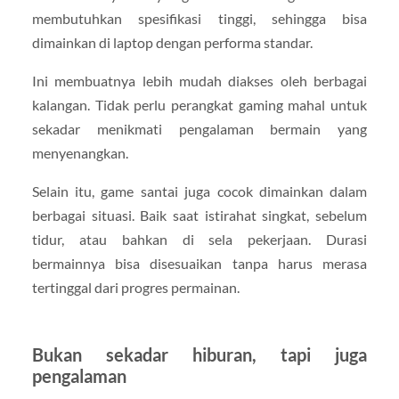
membutuhkan spesifikasi tinggi, sehingga bisa
dimainkan di laptop dengan performa standar.
Ini membuatnya lebih mudah diakses oleh berbagai
kalangan. Tidak perlu perangkat gaming mahal untuk
sekadar menikmati pengalaman bermain yang
menyenangkan.
Selain itu, game santai juga cocok dimainkan dalam
berbagai situasi. Baik saat istirahat singkat, sebelum
tidur, atau bahkan di sela pekerjaan. Durasi
bermainnya bisa disesuaikan tanpa harus merasa
tertinggal dari progres permainan.
Bukan sekadar hiburan, tapi juga
pengalaman