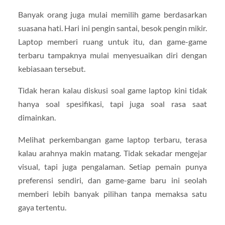
Banyak orang juga mulai memilih game berdasarkan
suasana hati. Hari ini pengin santai, besok pengin mikir.
Laptop memberi ruang untuk itu, dan game-game
terbaru tampaknya mulai menyesuaikan diri dengan
kebiasaan tersebut.
Tidak heran kalau diskusi soal game laptop kini tidak
hanya soal spesifikasi, tapi juga soal rasa saat
dimainkan.
Melihat perkembangan game laptop terbaru, terasa
kalau arahnya makin matang. Tidak sekadar mengejar
visual, tapi juga pengalaman. Setiap pemain punya
preferensi sendiri, dan game-game baru ini seolah
memberi lebih banyak pilihan tanpa memaksa satu
gaya tertentu.