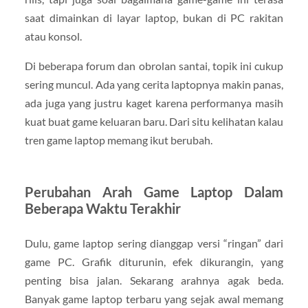
saat dimainkan di layar laptop, bukan di PC rakitan
atau konsol.
Di beberapa forum dan obrolan santai, topik ini cukup
sering muncul. Ada yang cerita laptopnya makin panas,
ada juga yang justru kaget karena performanya masih
kuat buat game keluaran baru. Dari situ kelihatan kalau
tren game laptop memang ikut berubah.
Perubahan Arah Game Laptop Dalam
Beberapa Waktu Terakhir
Dulu, game laptop sering dianggap versi “ringan” dari
game PC. Grafik diturunin, efek dikurangin, yang
penting bisa jalan. Sekarang arahnya agak beda.
Banyak game laptop terbaru yang sejak awal memang