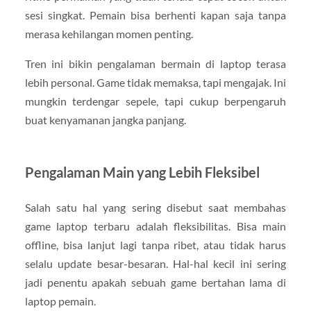
sesi singkat. Pemain bisa berhenti kapan saja tanpa
merasa kehilangan momen penting.
Tren ini bikin pengalaman bermain di laptop terasa
lebih personal. Game tidak memaksa, tapi mengajak. Ini
mungkin terdengar sepele, tapi cukup berpengaruh
buat kenyamanan jangka panjang.
Pengalaman Main yang Lebih Fleksibel
Salah satu hal yang sering disebut saat membahas
game laptop terbaru adalah fleksibilitas. Bisa main
offline, bisa lanjut lagi tanpa ribet, atau tidak harus
selalu update besar-besaran. Hal-hal kecil ini sering
jadi penentu apakah sebuah game bertahan lama di
laptop pemain.