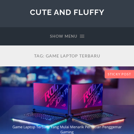
CUTE AND FLUFFY
SHOW MENU
TAG:
GAME LAPTOP TERBARU
STICKY POST