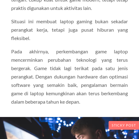
praktis digunakan untuk aktivitas lain.
Situasi ini membuat laptop gaming bukan sekadar
perangkat kerja, tetapi juga pusat hiburan yang
fleksibel.
Pada akhirnya, perkembangan game laptop
mencerminkan perubahan teknologi yang terus
bergerak. Game tidak lagi terikat pada satu jenis
perangkat. Dengan dukungan hardware dan optimasi
software yang semakin baik, pengalaman bermain
game di laptop kemungkinan akan terus berkembang
dalam beberapa tahun ke depan.
STICKY POST