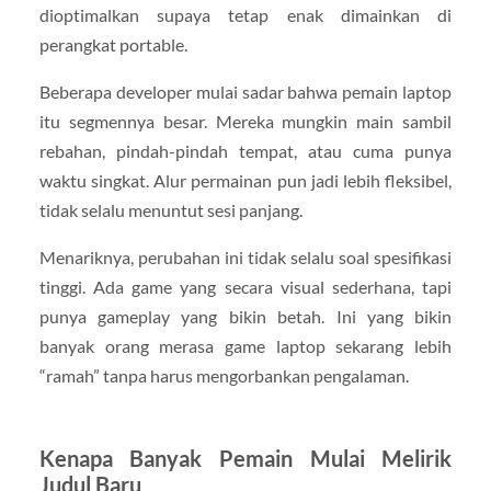
dioptimalkan supaya tetap enak dimainkan di
perangkat portable.
Beberapa developer mulai sadar bahwa pemain laptop
itu segmennya besar. Mereka mungkin main sambil
rebahan, pindah-pindah tempat, atau cuma punya
waktu singkat. Alur permainan pun jadi lebih fleksibel,
tidak selalu menuntut sesi panjang.
Menariknya, perubahan ini tidak selalu soal spesifikasi
tinggi. Ada game yang secara visual sederhana, tapi
punya gameplay yang bikin betah. Ini yang bikin
banyak orang merasa game laptop sekarang lebih
“ramah” tanpa harus mengorbankan pengalaman.
Kenapa Banyak Pemain Mulai Melirik
Judul Baru