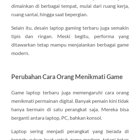
dimainkan di berbagai tempat, mulai dari ruang kerja,
ruang santai, hingga saat bepergian.
Selain itu, desain laptop gaming terbaru juga semakin
tipis dan ringan. Meski begitu, performa yang
ditawarkan tetap mampu menjalankan berbagai game
modern.
Perubahan Cara Orang Menikmati Game
Game laptop terbaru juga memengaruhi cara orang
menikmati permainan digital. Banyak pemain kini tidak
hanya bermain di satu perangkat saja. Mereka bisa
berganti antara laptop, PC, bahkan konsol.
Laptop sering menjadi perangkat yang berada di
tengah: cukup kuat untuk game modern, tetapi tetap