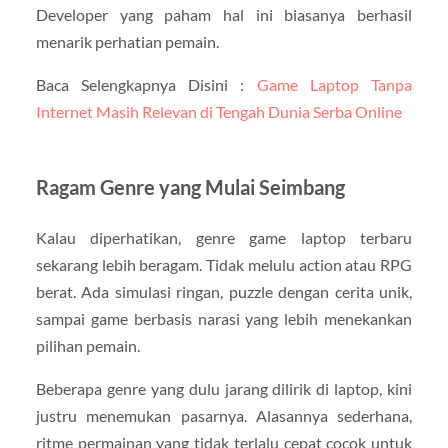
Developer yang paham hal ini biasanya berhasil
menarik perhatian pemain.
Baca Selengkapnya Disini :
Game Laptop Tanpa
Internet Masih Relevan di Tengah Dunia Serba Online
Ragam Genre yang Mulai Seimbang
Kalau diperhatikan, genre game laptop terbaru
sekarang lebih beragam. Tidak melulu action atau RPG
berat. Ada simulasi ringan, puzzle dengan cerita unik,
sampai game berbasis narasi yang lebih menekankan
pilihan pemain.
Beberapa genre yang dulu jarang dilirik di laptop, kini
justru menemukan pasarnya. Alasannya sederhana,
ritme permainan yang tidak terlalu cepat cocok untuk