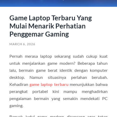
Game Laptop Terbaru Yang
Mulai Menarik Perhatian
Penggemar Gaming
MARCH 6, 2026
Pernah merasa laptop sekarang sudah cukup kuat
untuk menjalankan game modern? Beberapa tahun
lalu, bermain game berat identik dengan komputer
desktop. Namun situasinya perlahan berubah.
Kehadiran
game laptop terbaru
menunjukkan bahwa
perangkat portabel kini mampu menghadirkan
pengalaman bermain yang semakin mendekati PC
gaming.
Banyak judul game modern dirancang agar tetap