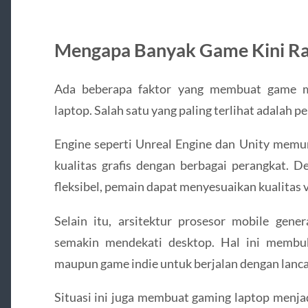
Mengapa Banyak Game Kini R
Ada beberapa faktor yang membuat game m
laptop. Salah satu yang paling terlihat adalah
Engine seperti Unreal Engine dan Unity me
kualitas grafis dengan berbagai perangkat. D
fleksibel, pemain dapat menyesuaikan kualitas 
Selain itu, arsitektur prosesor mobile gen
semakin mendekati desktop. Hal ini memb
maupun game indie untuk berjalan dengan lanca
Situasi ini juga membuat gaming laptop menjad