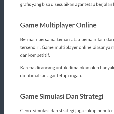
grafis yang bisa disesuaikan agar tetap berjalan 
Game Multiplayer Online
Bermain bersama teman atau pemain lain dari
tersendiri. Game multiplayer online biasanya 
dan kompetitif.
Karena dirancang untuk dimainkan oleh banyak 
dioptimalkan agar tetap ringan.
Game Simulasi Dan Strategi
Genre simulasi dan strategi juga cukup populer 