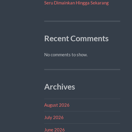
Seru Dimainkan Hingga Sekarang
Recent Comments
No comments to show.
Archives
August 2026
July 2026
June 2026