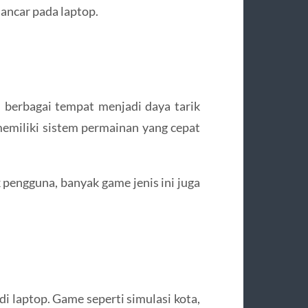
lancar pada laptop.
 berbagai tempat menjadi daya tarik
memiliki sistem permainan yang cepat
pengguna, banyak game jenis ini juga
di laptop. Game seperti simulasi kota,