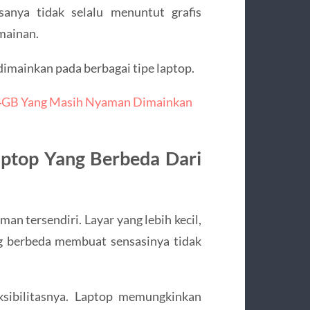
asanya tidak selalu menuntut grafis
mainan.
imainkan pada berbagai tipe laptop.
GB Yang Masih Nyaman Dimainkan
ptop Yang Berbeda Dari
an tersendiri. Layar yang lebih kecil,
g berbeda membuat sensasinya tidak
sibilitasnya. Laptop memungkinkan