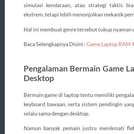
simulasi kendaraan, atau strategi taktis bi
ekstrem, tetapi lebih menonjolkan mekanik per
Hal ini membuat genre tersebut cukup nyaman d
Baca Selengkapnya Disini :
Game Laptop RAM 4
Pengalaman Bermain Game La
Desktop
Bermain game di laptop tentu memiliki pengalam
keyboard bawaan, serta sistem pendingin yan
selalu sama dengan desktop.
Namun banyak pemain justru menikmati flek