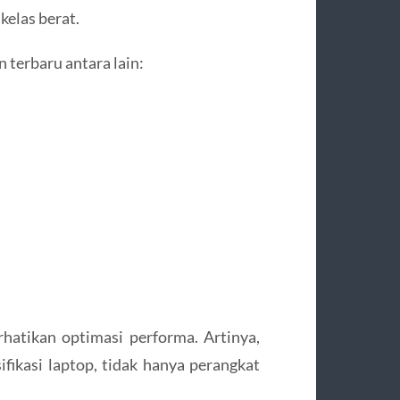
kelas berat.
 terbaru antara lain:
atikan optimasi performa. Artinya,
fikasi laptop, tidak hanya perangkat