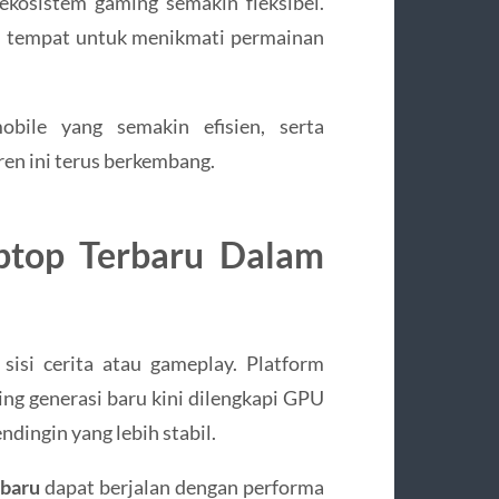
ekosistem gaming semakin fleksibel.
atu tempat untuk menikmati permainan
obile yang semakin efisien, serta
en ini terus berkembang.
top Terbaru Dalam
isi cerita atau gameplay. Platform
ng generasi baru kini dilengkapi GPU
dingin yang lebih stabil.
rbaru
dapat berjalan dengan performa