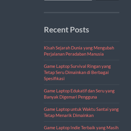
Recent Posts
Kisah Sejarah Dunia yang Mengubah
Perjalanan Peradaban Manusia
Game Laptop Survival Ringan yang
Tetap Seru Dimainkan di Berbagai
Spesifikasi
Game Laptop Edukatif dan Seru yang
Banyak Digemari Pengguna
Game Laptop untuk Waktu Santai yang
Tetap Menarik Dimainkan
Game Laptop Indie Terbaik yang Masih