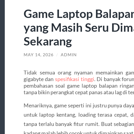
Game Laptop Balapan
yang Masih Seru Dim
Sekarang
MAY 14, 2026
/
ADMIN
Tidak semua orang nyaman memainkan gam
gigabyte dan
spesifikasi tinggi
. Di banyak foru
pembahasan soal game laptop balapan ringan
tanpa bikin perangkat cepat panas atau lag di t
Menariknya, game seperti ini justru punya daya
untuk laptop kentang, loading terasa cepat, 
tanpa terlalu banyak fitur rumit. Buat sebagia
kadang malah lebih cocok untuk dimainkan saat