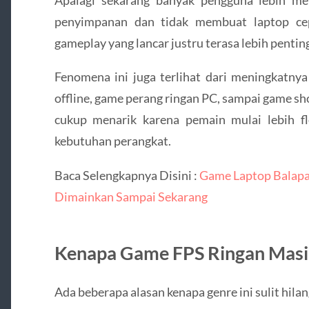
Apalagi sekarang banyak pengguna lebih m
penyimpanan dan tidak membuat laptop cep
gameplay yang lancar justru terasa lebih penting 
Fenomena ini juga terlihat dari meningkatny
offline, game perang ringan PC, sampai game sho
cukup menarik karena pemain mulai lebih f
kebutuhan perangkat.
Baca Selengkapnya Disini :
Game Laptop Balapa
Dimainkan Sampai Sekarang
Kenapa Game FPS Ringan Masi
Ada beberapa alasan kenapa genre ini sulit hila